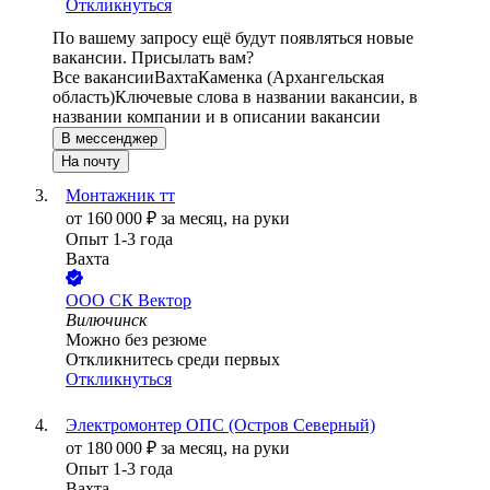
Откликнуться
По вашему запросу ещё будут появляться новые
вакансии. Присылать вам?
Все вакансии
Вахта
Каменка (Архангельская
область)
Ключевые слова в названии вакансии, в
названии компании и в описании вакансии
В мессенджер
На почту
Монтажник тт
от
160 000
₽
за месяц,
на руки
Опыт 1-3 года
Вахта
ООО
СК Вектор
Вилючинск
Можно без резюме
Откликнитесь среди первых
Откликнуться
Электромонтер ОПС (Остров Северный)
от
180 000
₽
за месяц,
на руки
Опыт 1-3 года
Вахта